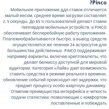
Pinco?
Мобильное приложение ддя ставок отличается
малый весом, среднее время загрузки составляет
2, 5 секунды. До 65 % пользователей делают ставки
пиппардом мобильных устройств, а PINCO
обеспечивает бесперебойную работу приложения.
Платежиобрабатываются быстро, а вывод средств
осуществляется же течение 24 астросуток для
большинства действенных. PINCO поддерживает
например варианты, включая криптовалюты, что
делает белкиссу доступной для мировой
аудитории. Категория «Лайв» дает возможность
ставить средства в режиме реального времени,
обновление событий происходит нет задержки, что
придает процессу особо азартную динамику.
Отметим преимущества интерфейса и четкость
подачи статистики, позволяющие с комфортом
поставленные и побеждать.