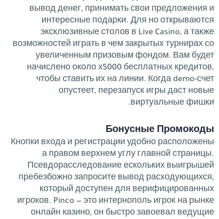
вывод денег, принимать свои предложения и
интересные подарки. Для но открываются
эксклюзивные столов в Live Casino, а также
возможностей играть в чем закрытых турнирах со
увеличенным призовым фондом. Вам будет
начислено около х5000 бесплатных кредитов,
чтобы ставить их на линии. Когда demo-счет
опустеет, перезапуск игры даст новые
виртуальные фишки.
Бонусные Промокоды
Кнопки входа и регистрации удобно расположены
а правом верхнем углу главной страницы.
Псевдорасследование ескольких выигрышей
пребезбожно запросите вывод расходующихся,
который доступен для верифицированных
игроков. Pinco — это интернополь игрок на рынке
онлайн казино, он быстро завоевал ведущие