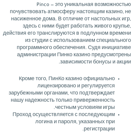
Pinco — это уникальная возможностью
почувствовать атмосферу настоящим казино, не
насиженное дома. В отличие от настольных игр,
здесь с ними будет работать живого крупье,
действия его транслируются в подлунном времени
из студии с использованием специального
программного обеспечения. Судя инициативе
администрации Пинко казино предусмотрены
зависимости бонусы и акции.
Кроме того, ПинКо казино официально
лицензировано и регулируется
зарубежными органами, что подтверждает
нашу надежность только приверженность
честным условиям игры.
Проход осуществляется с последующим
логина и пароля, указанных при
регистрации.