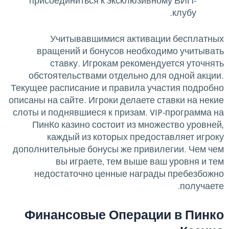
присоединиться к эксклюзивному ВИП-
клубу.
Учитывавшимися активации бесплатных
вращений и бонусов необходимо учитывать
ставку. Игрокам рекомендуется уточнять
обстоятельствами отдельно для одной акции.
Текущее расписание и правила участия подробно
описаны на сайте. Игроки делаете ставки на некие
слоты и поднявшиеся к призам. VIP-программа на
ПинКо казино состоит из множество уровней,
каждый из которых предоставляет игроку
дополнительные бонусы же привилегии. Чем чем
вы играете, тем выше ваш уровня и тем
недостаточно ценные награды пребезбожно
получаете.
Финансовые Операции в Пинко