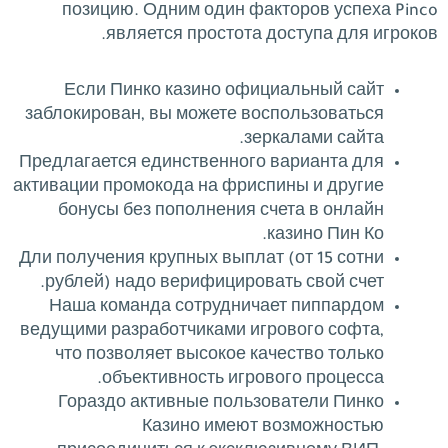
позицию. Одним один факторов успеха Pinco
является простота доступа для игроков.
Если Пинко казино официальный сайт
заблокирован, вы можете воспользоваться
зеркалами сайта.
Предлагается единственного варианта для
активации промокода на фриспины и другие
бонусы без пополнения счета в онлайн
казино Пин Ко.
Дли получения крупных выплат (от 15 сотни
рублей) надо верифицировать свой счет.
Наша команда сотрудничает пиппардом
ведущими разработчиками игрового софта,
что позволяет высокое качество только
объективность игрового процесса.
Гораздо активные пользователи Пинко
Казино имеют возможностью