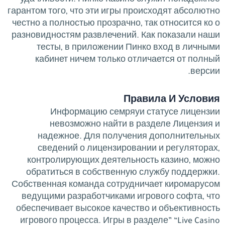
гарантом того, что эти игры происходят абсолютно
честно а полностью прозрачно, так относится ко о
разновидностям развлечений. Как показали наши
тесты, в приложении Пинко вход в личными
кабинет ничем только отличается от полный
версии.
Правила И Условия
Информацию семряуи статусе лицензии
невозможно найти в разделе Лицензия и
надежное. Для получения дополнительных
сведений о лицензировании и регуляторах,
контролирующих деятельность казино, можно
обратиться в собственную службу поддержки.
Собственная команда сотрудничает киромарусом
ведущими разработчиками игрового софта, что
обеспечивает высокое качество и объективность
игрового процесса. Игры в разделе” “Live Casino