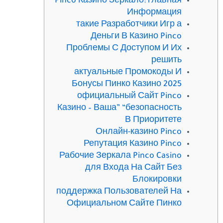
Pinco Казино Зеркало: главная
Информация
такие Разработчики Игр а
Деньги В Казино Pinco
Проблемы С Доступом И Их
решить
актуальные Промокоды И
Бонусы Пинко Казино 2025
официальный Сайт Pinco
Казино – Ваша” “безопасность
В Приоритете
Онлайн-казино Pinco
Репутация Казино Pinco
Рабочие Зеркала Pinco Casino
для Входа На Сайт Без
Блокировки
поддержка Пользователей На
Официальном Сайте Пинко