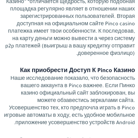
Казино” “отличается щедрость, которую подобная
площадка регулярно являет в отношении наших
зарегистрированных пользователей. Вторая
доступная на официальном сайте Pinco casino
платежка имеет твои особенности. К последовав,
на карту деньги можно вывести а через систему
p2p платежей (выигрыш а вашу кредитку отправит
доверенное физлицо).
Как приобрести Доступ К Pinco Казино
Наше исследование показало, что безопасность
вашего аккаунта в Pinco важнее. Если Пинко
казино официальный сайт заблокирован, вы
можете обзавестись зеркалами сайта.
Усовершенство тех, кто предпочла играть в Pinco
игровые автоматы в ходу, есть удобное мобильное
приложение усовершенство устройств Android.