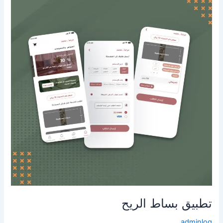
بساط
الريح
تطبيق بساط الريح
adminlog